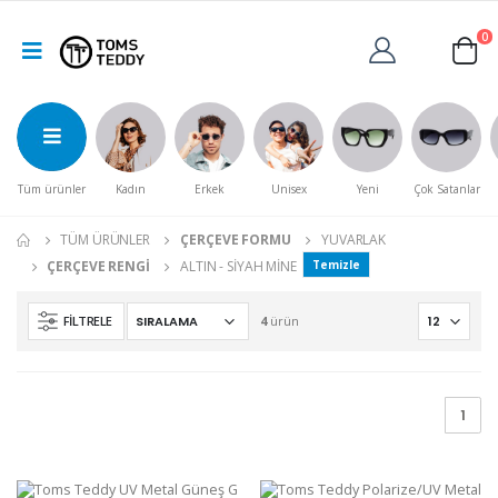
0
Tüm ürünler
Kadın
Erkek
Unisex
Yeni
Çok Satanlar
TÜM ÜRÜNLER
ÇERÇEVE FORMU
YUVARLAK
ÇERÇEVE RENGI
ALTIN - SIYAH MINE
Temizle
FILTRELE
4
ürün
1