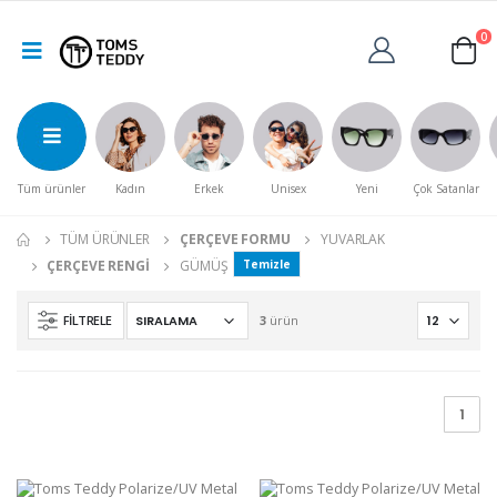
0
Tüm ürünler
Kadın
Erkek
Unisex
Yeni
Çok Satanlar
TÜM ÜRÜNLER
ÇERÇEVE FORMU
YUVARLAK
ÇERÇEVE RENGI
GÜMÜŞ
Temizle
FILTRELE
3
ürün
1