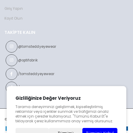
Giriş Yapın
Kayıt Olun
TAKIPTE KALIN
@tomsteddyeyewear
@optifabrik
/tomsteddyeyewear
/optifabrikeyewear
Gizliliğinize Değer Veriyoruz
Tarama deneyiminizi geliştirmek, kişiselleştirilmiş
reklamlar veya içerikler sunmak ve trafiğimizi analiz
etmek için çerezler kullanıyoruz. "Tümünü Kabul Et"e
© TOMS TEDDY v2023
tıklayarak çerez kullanımımıza onay vermiş olursunuz.