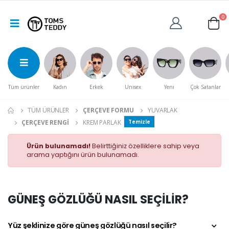
0
Tüm ürünler
Kadın
Erkek
Unisex
Yeni
Çok Satanlar
TÜM ÜRÜNLER
ÇERÇEVE FORMU
YUVARLAK
ÇERÇEVE RENGI
KREM PARLAK
Temizle
Ürün bulunamadı!
Belirttiğiniz özelliklere sahip veya
arama yaptığını ürün bulunamadı.
GÜNEŞ GÖZLÜĞÜ NASIL SEÇİLİR?
Yüz şeklinize göre güneş gözlüğü nasıl seçilir?