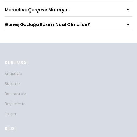
Mercek ve Çerçeve Materyali
Güneş Gözlüğü Bakımı Nasıl Olmalıdır?
KURUMSAL
Anasayfa
Biz kimiz
Basında biz
Bayilerimiz
İletişim
BİLGİ