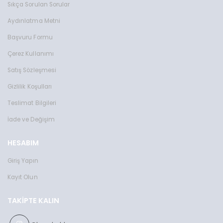
Sıkça Sorulan Sorular
Aydınlatma Metni
Başvuru Formu
Çerez Kullanımı
Satış Sözleşmesi
Gizlilik Koşulları
Teslimat Bilgileri
İade ve Değişim
HESABIM
Giriş Yapın
Toms Teddy Polarize/UV Güneş Gözlüğü
Toms Teddy UV Güne
TT6015-2C101M
TT3850RC101P
Kayıt Olun
2599 TL
2599 TL
TAKIPTE KALIN
Toms Teddy Polarize/UV Güneş Gözlüğü
Toms Teddy Degrade Polarize /U
TT6018-2C101P
TT3852C4P
2599 TL
2599 TL