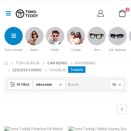
0
Tüm ürünler
Kadın
Erkek
Unisex
Yeni
Çok Satanlar
TÜM ÜRÜNLER
CAM RENGI
KAHVERENGI
ÇERÇEVE FORMU
YUVARLAK
Temizle
FILTRELE
5
ürün
1