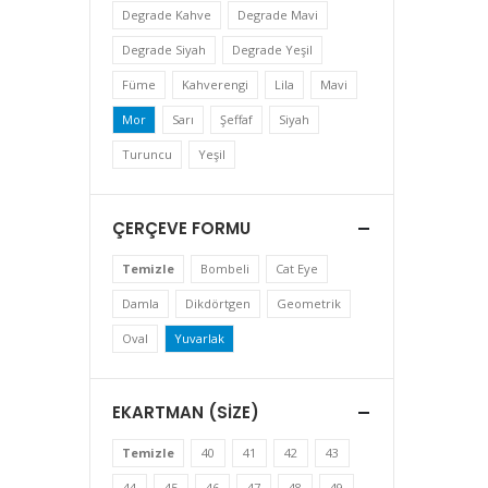
Degrade Kahve
Degrade Mavi
Degrade Siyah
Degrade Yeşil
Füme
Kahverengi
Lila
Mavi
Mor
Sarı
Şeffaf
Siyah
Turuncu
Yeşil
ÇERÇEVE FORMU
Temizle
Bombeli
Cat Eye
Damla
Dikdörtgen
Geometrik
Oval
Yuvarlak
EKARTMAN (SIZE)
Temizle
40
41
42
43
44
45
46
47
48
49