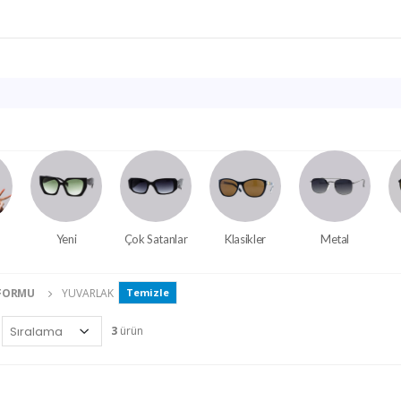
Yeni
Çok Satanlar
Klasikler
Metal
 FORMU
YUVARLAK
Temizle
3
ürün