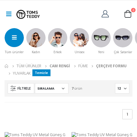
0
Tüm ürünler
Kadın
Erkek
Unisex
Yeni
Çok Satanlar
TÜM ÜRÜNLER
CAM RENGI
FÜME
ÇERÇEVE FORMU
YUVARLAK
Temizle
FILTRELE
7
ürün
1