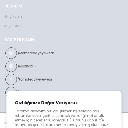
HESABIM
Toms Teddy Polarize/UV Güneş Gözlüğü
Toms Teddy Degrade Polarize /U
TT6016-2C202P
TT3851C101P
2599 TL
2599 TL
Giriş Yapın
Kayıt Olun
TAKIPTE KALIN
@tomsteddyeyewear
@optifabrik
/tomsteddyeyewear
/optifabrikeyewear
Gizliliğinize Değer Veriyoruz
Tarama deneyiminizi geliştirmek, kişiselleştirilmiş
reklamlar veya içerikler sunmak ve trafiğimizi analiz
etmek için çerezler kullanıyoruz. "Tümünü Kabul Et"e
© TOMS TEDDY v2023
tıklayarak çerez kullanımımıza onay vermiş olursunuz.