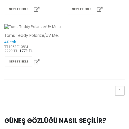
SEPETE EKLE
SEPETE EKLE
Toms Teddy Polarize/UV Metal Güneş Gözlüğü
4 Renk
TT1062C108M
2229 TL
1779 TL
SEPETE EKLE
1
GÜNEŞ GÖZLÜĞÜ NASIL SEÇİLİR?