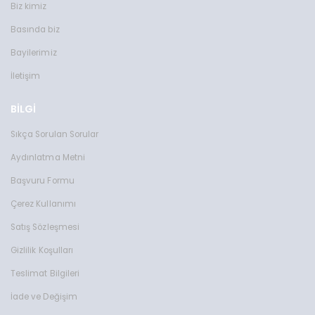
Biz kimiz
Basında biz
Bayilerimiz
İletişim
BİLGİ
Sıkça Sorulan Sorular
Aydınlatma Metni
Başvuru Formu
Çerez Kullanımı
Satış Sözleşmesi
Toms Teddy Polarize/UV Güneş Gözlüğü
Toms Teddy UV Güne
TT6015-2C101M
TT3850RC101P
Gizlilik Koşulları
2599 TL
2599 TL
Teslimat Bilgileri
Toms Teddy Polarize/UV Güneş Gözlüğü
Toms Teddy Degrade Polarize /U
TT6018-2C101P
TT3852C4P
İade ve Değişim
2599 TL
2599 TL