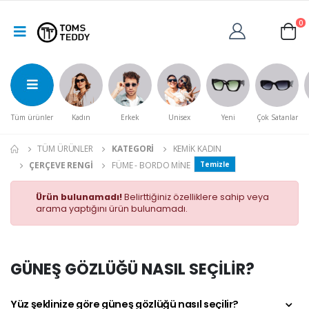
0
Tüm ürünler
Kadın
Erkek
Unisex
Yeni
Çok Satanlar
TÜM ÜRÜNLER
KATEGORI
KEMIK KADIN
ÇERÇEVE RENGI
FÜME - BORDO MINE
Temizle
Ürün bulunamadı!
Belirttiğiniz özelliklere sahip veya
arama yaptığını ürün bulunamadı.
GÜNEŞ GÖZLÜĞÜ NASIL SEÇİLİR?
Yüz şeklinize göre güneş gözlüğü nasıl seçilir?