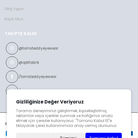
Giriş Yapın
Kayıt Olun
TAKIPTE KALIN
@tomsteddyeyewear
@optifabrik
/tomsteddyeyewear
/optifabrikeyewear
Gizliliğinize Değer Veriyoruz
Tarama deneyiminizi geliştirmek, kişiselleştirilmiş
reklamlar veya içerikler sunmak ve trafiğimizi analiz
etmek için çerezler kullanıyoruz. "Tümünü Kabul Et"e
© TOMS TEDDY v2023
tıklayarak çerez kullanımımıza onay vermiş olursunuz.