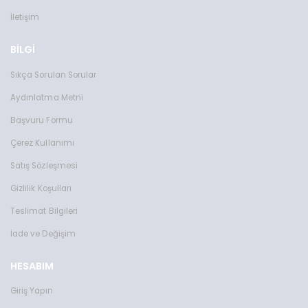
Toms Teddy Polarize/UV Güneş Gözlüğü
Toms Teddy Degrade Polarize /U
İletişim
TT6016-2C202P
TT3851C101P
2599 TL
2599 TL
BİLGİ
Sıkça Sorulan Sorular
Aydınlatma Metni
Başvuru Formu
Çerez Kullanımı
Satış Sözleşmesi
Gizlilik Koşulları
Teslimat Bilgileri
İade ve Değişim
HESABIM
Giriş Yapın