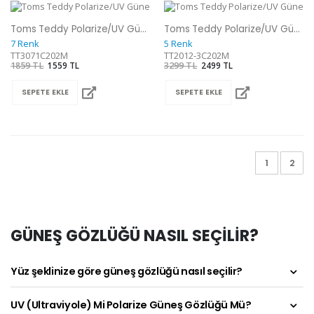
Toms Teddy Polarize/UV Güneş Gözlüğü
Toms Teddy Polarize/UV Güneş Gözlüğü
7 Renk
5 Renk
TT3071C202M
TT2012-3C202M
1859 TL
1559 TL
3299 TL
2499 TL
SEPETE EKLE
SEPETE EKLE
1
2
GÜNEŞ GÖZLÜĞÜ NASIL SEÇİLİR?
Yüz şeklinize göre güneş gözlüğü nasıl seçilir?
UV (Ultraviyole) Mi Polarize Güneş Gözlüğü Mü?