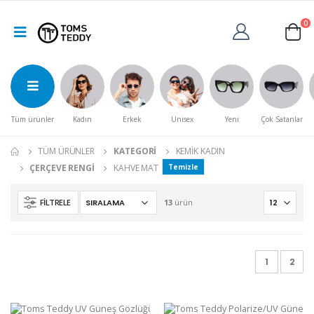
0
Tüm ürünler
Kadın
Erkek
Unisex
Yeni
Çok Satanlar
TÜM ÜRÜNLER
KATEGORI
KEMIK KADIN
ÇERÇEVE RENGI
KAHVE MAT
Temizle
FILTRELE
13
ürün
1
2