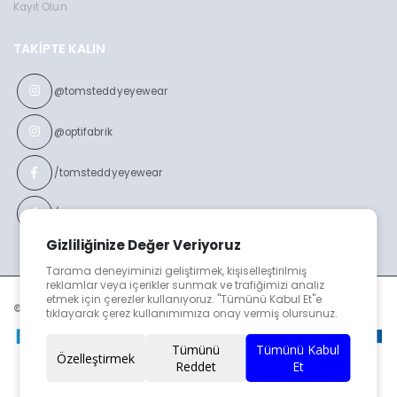
Kayıt Olun
TAKIPTE KALIN
@tomsteddyeyewear
@optifabrik
/tomsteddyeyewear
/optifabrikeyewear
Gizliliğinize Değer Veriyoruz
Tarama deneyiminizi geliştirmek, kişiselleştirilmiş
reklamlar veya içerikler sunmak ve trafiğimizi analiz
etmek için çerezler kullanıyoruz. "Tümünü Kabul Et"e
© TOMS TEDDY v2023
tıklayarak çerez kullanımımıza onay vermiş olursunuz.
Tümünü
Tümünü Kabul
Özelleştirmek
Reddet
Et