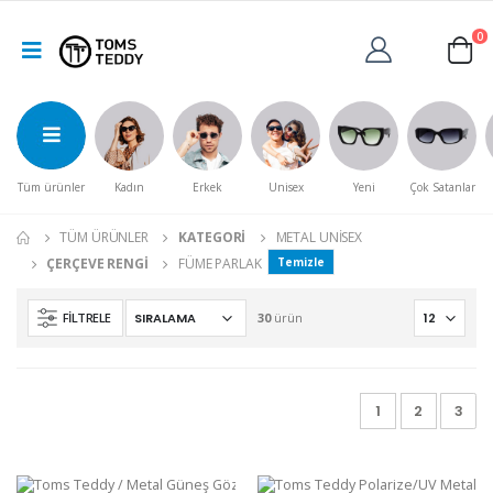
0
Tüm ürünler
Kadın
Erkek
Unisex
Yeni
Çok Satanlar
TÜM ÜRÜNLER
KATEGORI
METAL UNISEX
ÇERÇEVE RENGI
FÜME PARLAK
Temizle
FILTRELE
30
ürün
1
2
3