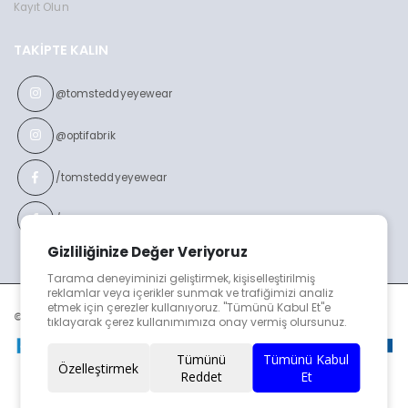
Kayıt Olun
TAKIPTE KALIN
@tomsteddyeyewear
@optifabrik
/tomsteddyeyewear
/optifabrikeyewear
Gizliliğinize Değer Veriyoruz
Tarama deneyiminizi geliştirmek, kişiselleştirilmiş
reklamlar veya içerikler sunmak ve trafiğimizi analiz
etmek için çerezler kullanıyoruz. "Tümünü Kabul Et"e
© TOMS TEDDY v2023
tıklayarak çerez kullanımımıza onay vermiş olursunuz.
Tümünü
Tümünü Kabul
Özelleştirmek
Reddet
Et