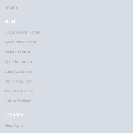
Toms Teddy Polarize/UV Güneş Gözlüğü
Toms Teddy Degrade Polarize /U
İletişim
TT6016-2C202P
TT3851C101P
2599 TL
2599 TL
BİLGİ
Sıkça Sorulan Sorular
Aydınlatma Metni
Başvuru Formu
Çerez Kullanımı
Satış Sözleşmesi
Gizlilik Koşulları
Teslimat Bilgileri
İade ve Değişim
HESABIM
Giriş Yapın