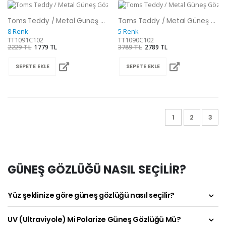
Toms Teddy / Metal Güneş Gözlüğü
Toms Teddy / Metal Güneş Gözlüğü
8 Renk
5 Renk
TT1091C102
TT1090C102
2229 TL
1779 TL
3789 TL
2789 TL
SEPETE EKLE
SEPETE EKLE
1
2
3
GÜNEŞ GÖZLÜĞÜ NASIL SEÇİLİR?
Yüz şeklinize göre güneş gözlüğü nasıl seçilir?
UV (Ultraviyole) Mi Polarize Güneş Gözlüğü Mü?