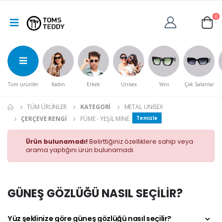
0
Tüm ürünler
Kadın
Erkek
Unisex
Yeni
Çok Satanlar
TÜM ÜRÜNLER
KATEGORI
METAL UNISEX
ÇERÇEVE RENGI
FÜME - YEŞIL MINE
Temizle
Ürün bulunamadı!
Belirttiğiniz özelliklere sahip veya
arama yaptığını ürün bulunamadı.
GÜNEŞ GÖZLÜĞÜ NASIL SEÇİLİR?
Yüz şeklinize göre güneş gözlüğü nasıl seçilir?