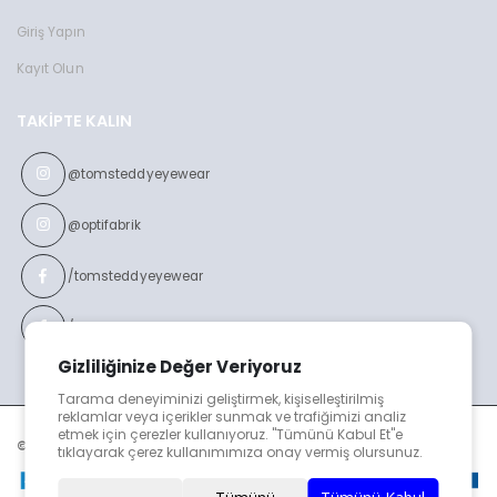
Giriş Yapın
Kayıt Olun
TAKIPTE KALIN
@tomsteddyeyewear
@optifabrik
/tomsteddyeyewear
/optifabrikeyewear
Gizliliğinize Değer Veriyoruz
Tarama deneyiminizi geliştirmek, kişiselleştirilmiş
reklamlar veya içerikler sunmak ve trafiğimizi analiz
etmek için çerezler kullanıyoruz. "Tümünü Kabul Et"e
© TOMS TEDDY v2023
tıklayarak çerez kullanımımıza onay vermiş olursunuz.