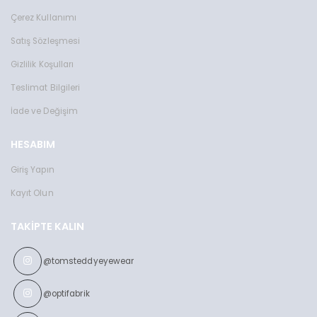
Toms Teddy Polarize/UV Güneş Gözlüğü
Toms Teddy Degrade Polarize /U
Çerez Kullanımı
TT6016-2C202P
TT3851C101P
2599 TL
2599 TL
Satış Sözleşmesi
Gizlilik Koşulları
Teslimat Bilgileri
İade ve Değişim
HESABIM
Giriş Yapın
Kayıt Olun
TAKIPTE KALIN
@tomsteddyeyewear
@optifabrik