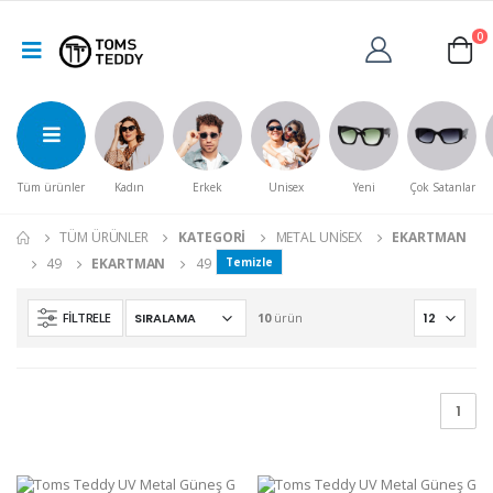
0
Tüm ürünler
Kadın
Erkek
Unisex
Yeni
Çok Satanlar
TÜM ÜRÜNLER
KATEGORI
METAL UNISEX
EKARTMAN
49
EKARTMAN
49
Temizle
FILTRELE
10
ürün
1