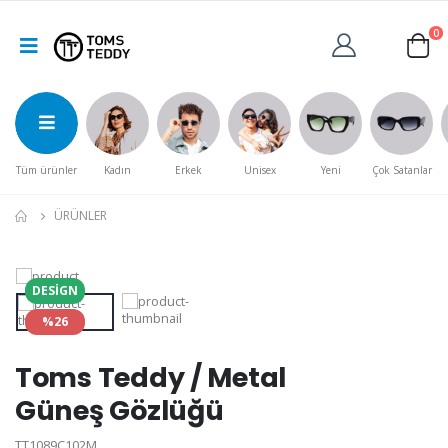
0
Tüm ürünler
Kadın
Erkek
Unisex
Yeni
Çok Satanlar
ÜRÜNLER
DESIGN
%26
Toms Teddy / Metal
Güneş Gözlüğü
TT1089C102M