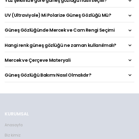
Yüz şeklinize göre güneş gözlüğü nasıl seçilir?
UV (Ultraviyole) Mi Polarize Güneş Gözlüğü Mü?
Güneş Gözlüğünde Mercek ve Cam Rengi Seçimi
Hangi renk güneş gözlüğü ne zaman kullanılmalı?
Mercek ve Çerçeve Materyali
Güneş Gözlüğü Bakımı Nasıl Olmalıdır?
Toms Teddy Polarize/UV Güneş Gözlüğü
Toms Teddy UV Güne
TT6015-2C101M
TT3850RC101P
KURUMSAL
2599 TL
2599 TL
Toms Teddy Polarize/UV Güneş Gözlüğü
Toms Teddy Degrade Polarize /U
Anasayfa
TT6018-2C101P
TT3852C4P
Biz kimiz
2599 TL
2599 TL