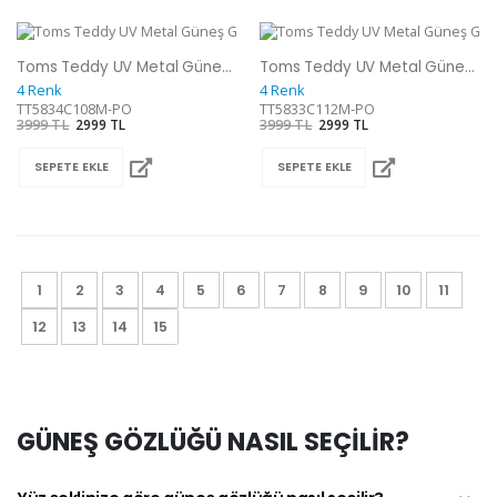
Toms Teddy UV Metal Güneş Gözlüğü
Toms Teddy UV Metal Güneş Gözlüğü
4 Renk
4 Renk
TT5834C108M-PO
TT5833C112M-PO
3999 TL
2999 TL
3999 TL
2999 TL
SEPETE EKLE
SEPETE EKLE
1
2
3
4
5
6
7
8
9
10
11
12
13
14
15
GÜNEŞ GÖZLÜĞÜ NASIL SEÇİLİR?