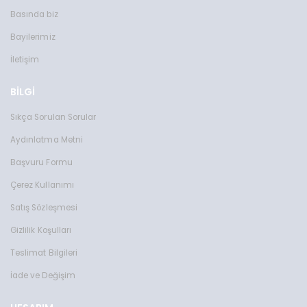
Toms Teddy Polarize/UV Güneş Gözlüğü
Toms Teddy Degrade Polarize /U
Basında biz
TT6016-2C202P
TT3851C101P
Bayilerimiz
2599 TL
2599 TL
İletişim
BİLGİ
Sıkça Sorulan Sorular
Aydınlatma Metni
Başvuru Formu
Çerez Kullanımı
Satış Sözleşmesi
Gizlilik Koşulları
Teslimat Bilgileri
İade ve Değişim