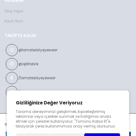
HESABIM
Giriş Yapın
Kayıt Olun
TAKIPTE KALIN
@tomsteddyeyewear
@optifabrik
/tomsteddyeyewear
/optifabrikeyewear
Gizliliğinize Değer Veriyoruz
Tarama deneyiminizi geliştirmek, kişiselleştirilmiş
reklamlar veya içerikler sunmak ve trafiğimizi analiz
etmek için çerezler kullanıyoruz. "Tümünü Kabul Et"e
© TOMS TEDDY v2023
tıklayarak çerez kullanımımıza onay vermiş olursunuz.