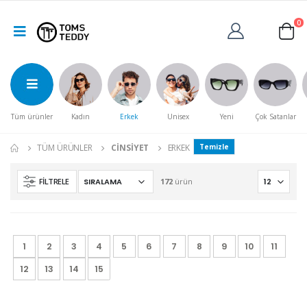
0
Tüm ürünler
Kadın
Erkek
Unisex
Yeni
Çok Satanlar
TÜM ÜRÜNLER
CINSIYET
ERKEK
Temizle
FILTRELE
172
ürün
1
2
3
4
5
6
7
8
9
10
11
12
13
14
15