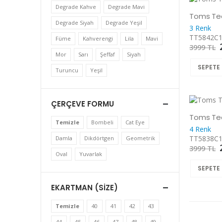
Degrade Kahve
Degrade Mavi
Toms Te
Degrade Siyah
Degrade Yeşil
3 Renk
TT5842C
Füme
Kahverengi
Lila
Mavi
3999 TL
Mor
Sarı
Şeffaf
Siyah
SEPETE 
Turuncu
Yeşil
ÇERÇEVE FORMU
Toms Te
Temizle
Bombeli
Cat Eye
4 Renk
TT5838C
Damla
Dikdörtgen
Geometrik
3999 TL
Oval
Yuvarlak
SEPETE 
EKARTMAN (SIZE)
Temizle
40
41
42
43
44
45
46
47
48
49