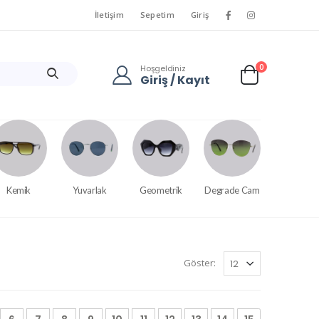
İletişim
Sepetim
Giriş
0
Hoşgeldiniz
Giriş / Kayıt
Kemik
Yuvarlak
Geometrik
Degrade Cam
Göster: