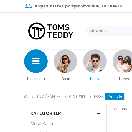
Koşulsuz Tüm Siparişlerinizde ÜCRETSİZ KARGO
Tüm ürünler
Kadın
Erkek
Unisex
TÜM ÜRÜNLER
CINSIYET
ERKEK
Temizle
Sıralama:
KATEGORILER
Metal Kadın