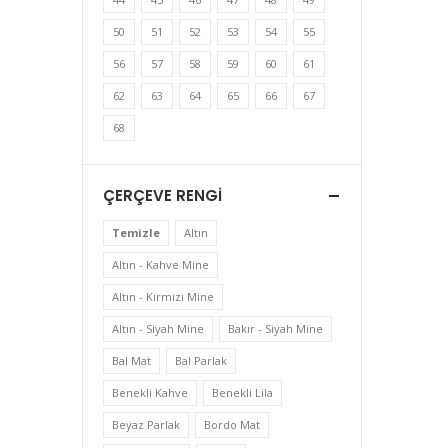
50
51
52
53
54
55
56
57
58
59
60
61
62
63
64
65
66
67
68
ÇERÇEVE RENGI
Temizle
Altın
Altın - Kahve Mine
Altın - Kırmızı Mine
Altın - Siyah Mine
Bakır - Siyah Mine
Bal Mat
Bal Parlak
Benekli Kahve
Benekli Lila
Beyaz Parlak
Bordo Mat