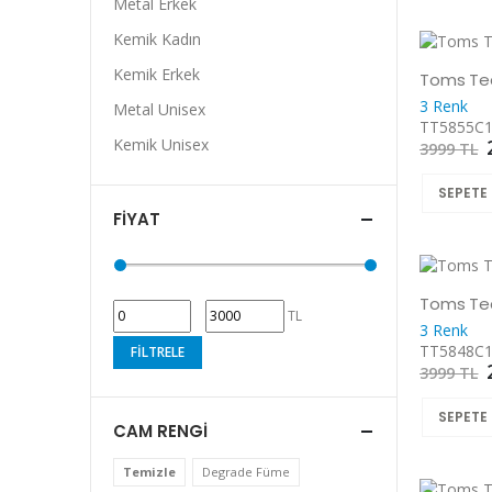
Metal Erkek
Kemik Kadın
Kemik Erkek
Toms Te
3 Renk
Metal Unisex
TT5855C
Kemik Unisex
3999 TL
SEPETE 
FIYAT
Toms Te
TL
3 Renk
TT5848C
FILTRELE
3999 TL
SEPETE 
CAM RENGI
Temizle
Degrade Füme