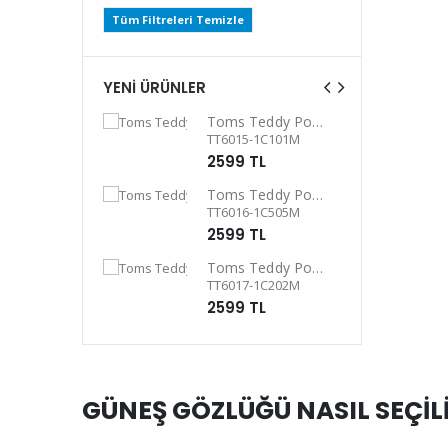
Tüm Filtreleri Temizle
YENİ ÜRÜNLER
Toms Teddy UV Güneş Gözlüğü
Toms Teddy Polarize/UV Güneş Gözlüğü
C101P
TT6015-1C101M
L
2599 TL
Toms Teddy Degrade Polarize /UV Güneş Gözlüğü
Toms Teddy Polarize/UV Güneş Gözlüğü
4P
TT6016-1C505M
L
2599 TL
Toms Teddy Degrade Polarize /UV Güneş Gözlüğü
Toms Teddy Polarize/UV Güneş Gözlüğü
101P
TT6017-1C202M
L
2599 TL
GÜNEŞ GÖZLÜĞÜ NASIL SEÇİL