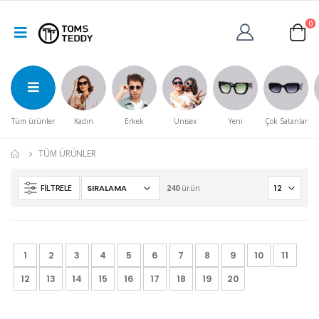
0
Tüm ürünler
Kadın
Erkek
Unisex
Yeni
Çok Satanlar
TÜM ÜRÜNLER
FILTRELE
240
ürün
1
2
3
4
5
6
7
8
9
10
11
12
13
14
15
16
17
18
19
20