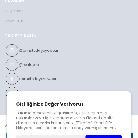
Giriş Yapın
Kayıt Olun
TAKIPTE KALIN
@tomsteddyeyewear
@optifabrik
/tomsteddyeyewear
/optifabrikeyewear
Gizliliğinize Değer Veriyoruz
Tarama deneyiminizi geliştirmek, kişiselleştirilmiş
reklamlar veya içerikler sunmak ve trafiğimizi analiz
etmek için çerezler kullanıyoruz. "Tümünü Kabul Et"e
© TOMS TEDDY v2023
tıklayarak çerez kullanımımıza onay vermiş olursunuz.