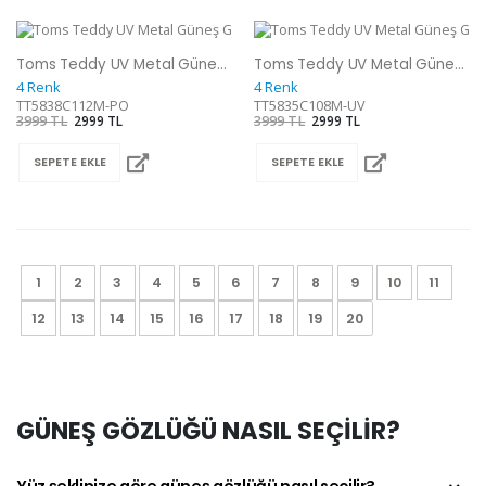
Toms Teddy UV Metal Güneş Gözlüğü
Toms Teddy UV Metal Güneş Gözlüğü
4 Renk
4 Renk
TT5838C112M-PO
TT5835C108M-UV
3999 TL
2999 TL
3999 TL
2999 TL
SEPETE EKLE
SEPETE EKLE
1
2
3
4
5
6
7
8
9
10
11
12
13
14
15
16
17
18
19
20
GÜNEŞ GÖZLÜĞÜ NASIL SEÇİLİR?