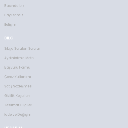
Toms Teddy Polarize/UV Güneş Gözlüğü
Toms Teddy Degrade Polarize /U
Basında biz
TT6016-2C202P
TT3851C101P
Bayilerimiz
2599 TL
2599 TL
İletişim
BİLGİ
Sıkça Sorulan Sorular
Aydınlatma Metni
Başvuru Formu
Çerez Kullanımı
Satış Sözleşmesi
Gizlilik Koşulları
Teslimat Bilgileri
İade ve Değişim
HESABIM