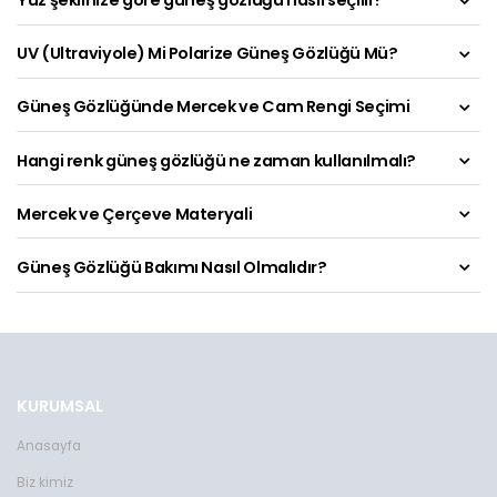
Yüz şeklinize göre güneş gözlüğü nasıl seçilir?
UV (Ultraviyole) Mi Polarize Güneş Gözlüğü Mü?
Güneş Gözlüğünde Mercek ve Cam Rengi Seçimi
Hangi renk güneş gözlüğü ne zaman kullanılmalı?
Mercek ve Çerçeve Materyali
Güneş Gözlüğü Bakımı Nasıl Olmalıdır?
Toms Teddy Polarize/UV Güneş Gözlüğü
Toms Teddy UV Güne
TT6015-2C101M
TT3850RC101P
KURUMSAL
2599 TL
2599 TL
Anasayfa
Toms Teddy Polarize/UV Güneş Gözlüğü
Toms Teddy Degrade Polarize /U
TT6018-2C101P
TT3852C4P
Biz kimiz
2599 TL
2599 TL