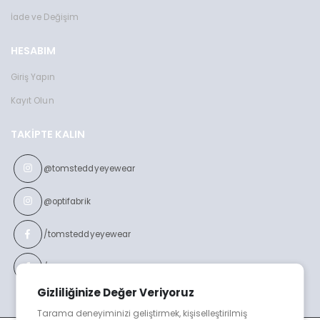
İade ve Değişim
HESABIM
Giriş Yapın
Kayıt Olun
TAKIPTE KALIN
@tomsteddyeyewear
@optifabrik
/tomsteddyeyewear
/optifabrikeyewear
Gizliliğinize Değer Veriyoruz
Tarama deneyiminizi geliştirmek, kişiselleştirilmiş