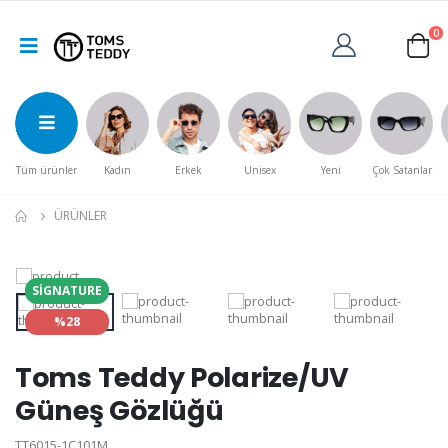
0
Tüm ürünler
Kadın
Erkek
Unisex
Yeni
Çok Satanlar
ÜRÜNLER
SIGNATURE
%28
Toms Teddy Polarize/UV
Güneş Gözlüğü
TT6015-1C101M