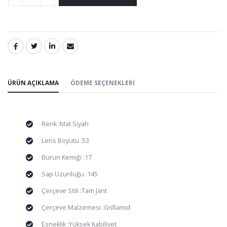
PAYLAŞ:
ÜRÜN AÇIKLAMA
ÖDEME SEÇENEKLERI
Renk :Mat Siyah
Lens Boyutu :53
Burun Kemiği :17
Sap Uzunluğu :145
Çerçeve Stili :Tam Jant
Çerçeve Malzemesi :Grillamid
Esneklik :Yüksek Kabiliyet