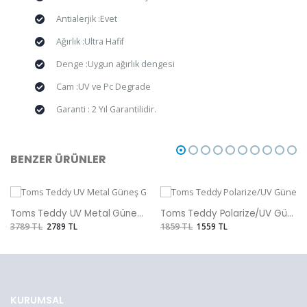
Antialerjik :Evet
Ağırlık :Ultra Hafif
Denge :Uygun ağırlık dengesi
Cam :UV ve Pc Degrade
Garanti : 2 Yıl Garantilidir.
BENZER ÜRÜNLER
Toms Teddy UV Metal Güneş Gözlüğü
Toms Teddy Polarize/UV Güneş Gözlüğü
3789 TL
2789 TL
1859 TL
1559 TL
KURUMSAL