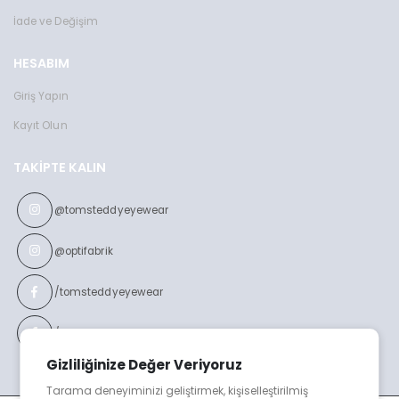
İade ve Değişim
HESABIM
Giriş Yapın
Kayıt Olun
TAKIPTE KALIN
@tomsteddyeyewear
@optifabrik
/tomsteddyeyewear
/optifabrikeyewear
Gizliliğinize Değer Veriyoruz
Tarama deneyiminizi geliştirmek, kişiselleştirilmiş