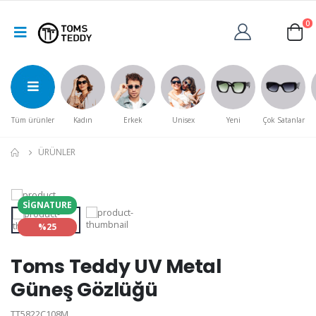
0
Tüm ürünler
Kadın
Erkek
Unisex
Yeni
Çok Satanlar
ÜRÜNLER
SIGNATURE
%25
Toms Teddy UV Metal
Güneş Gözlüğü
TT5822C108M