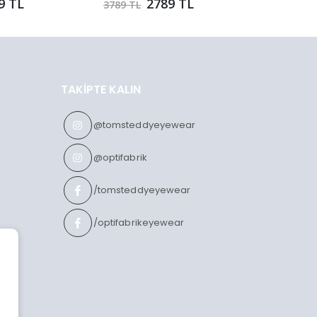
9 TL
2789 TL
3789 TL
3599 TL
TAKIPTE KALIN
@tomsteddyeyewear
@optifabrik
/tomsteddyeyewear
/optifabrikeyewear