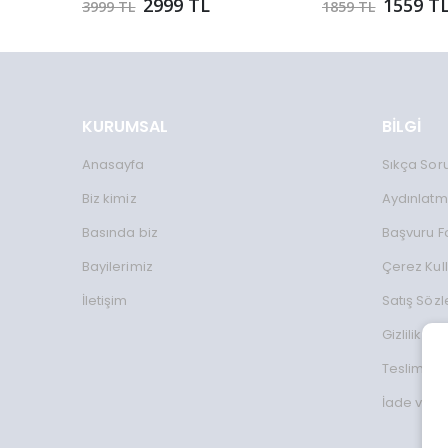
2999 TL
1559 T
3999 TL
1859 TL
KURUMSAL
BİLGİ
Anasayfa
Sıkça Sor
Biz kimiz
Aydınlatm
Basında biz
Başvuru 
Bayilerimiz
Çerez Kul
İletişim
Satış Söz
Gizlilik Koş
Teslimat Bi
İade ve D