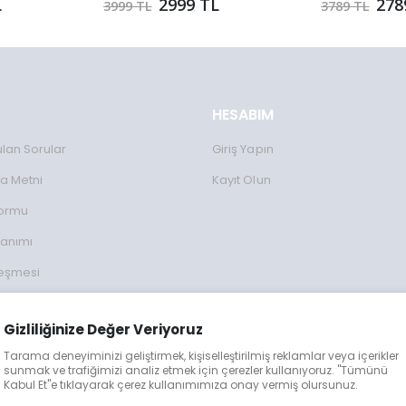
L
2999 TL
278
3999 TL
3789 TL
HESABIM
ulan Sorular
Giriş Yapın
a Metni
Kayıt Olun
Formu
lanımı
leşmesi
ulları
Gizliliğinize Değer Veriyoruz
lgileri
Tarama deneyiminizi geliştirmek, kişiselleştirilmiş reklamlar veya içerikler
eğişim
sunmak ve trafiğimizi analiz etmek için çerezler kullanıyoruz. "Tümünü
Kabul Et"e tıklayarak çerez kullanımımıza onay vermiş olursunuz.