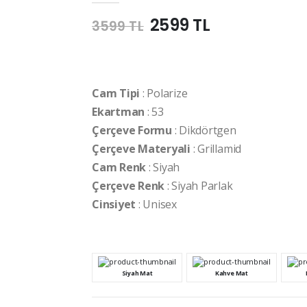
2599 TL
3599 TL
Cam Tipi
: Polarize
Ekartman
: 53
Çerçeve Formu
: Dikdörtgen
Çerçeve Materyali
: Grillamid
Cam Renk
: Siyah
Çerçeve Renk
: Siyah Parlak
Cinsiyet
: Unisex
Siyah Mat
Kahve Mat