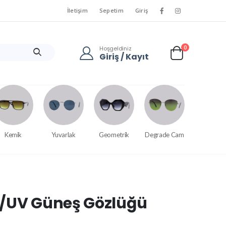
İletişim
Sepetim
Giriş
0
Hoşgeldiniz
Giriş / Kayıt
Kemik
Yuvarlak
Geometrik
Degrade Cam
e/UV Güneş Gözlüğü