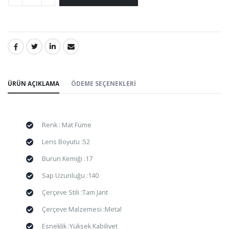
PAYLAŞ:
ÜRÜN AÇIKLAMA
ÖDEME SEÇENEKLERI
Renk : Mat Füme
Lens Boyutu :52
Burun Kemiği :17
Sap Uzunluğu :140
Çerçeve Stili :Tam Jant
Çerçeve Malzemesi :Metal
Esneklik :Yüksek Kabiliyet