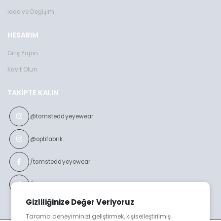
İade ve Değişim
HESABIM
Giriş Yapın
Kayıt Olun
TAKIPTE KALIN
@tomsteddyeyewear
@optifabrik
/tomsteddyeyewear
/optifabrikeyewear
Gizliliğinize Değer Veriyoruz
Tarama deneyiminizi geliştirmek, kişiselleştirilmiş