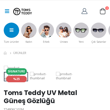
0
Tüm ürünler
Kadın
Erkek
Unisex
Yeni
Çok Satanlar
ÜRÜNLER
SIGNATURE
%25
Toms Teddy UV Metal
Güneş Gözlüğü
TT4806C102M