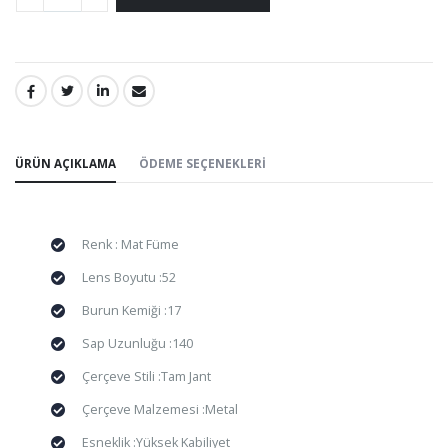
PAYLAŞ:
ÜRÜN AÇIKLAMA
ÖDEME SEÇENEKLERI
Renk : Mat Füme
Lens Boyutu :52
Burun Kemiği :17
Sap Uzunluğu :140
Çerçeve Stili :Tam Jant
Çerçeve Malzemesi :Metal
Esneklik :Yüksek Kabiliyet