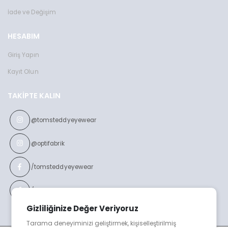
İade ve Değişim
HESABIM
Giriş Yapın
Kayıt Olun
TAKIPTE KALIN
@tomsteddyeyewear
@optifabrik
/tomsteddyeyewear
/optifabrikeyewear
Gizliliğinize Değer Veriyoruz
Tarama deneyiminizi geliştirmek, kişiselleştirilmiş