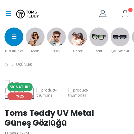
0
Tüm ürünler
Kadın
Erkek
Unisex
Yeni
Çok Satanlar
ÜRÜNLER
SIGNATURE
%25
Toms Teddy UV Metal
Güneş Gözlüğü
TT4806C122M