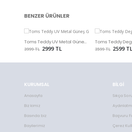
BENZER ÜRÜNLER
Toms Teddy UV Metal Güneş Gözlüğü
2999 TL
2599 T
3999 TL
3599 TL
KURUMSAL
BİLGİ
Anasayfa
Sıkça Sor
Biz kimiz
Aydınlatm
Basında biz
Başvuru 
Bayilerimiz
Çerez Kul