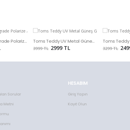
Toms Teddy Degrade Polarize /UV Güneş Gözlüğü
Toms Teddy UV Metal Güneş Gözlüğü
L
2999 TL
249
3999 TL
3299 TL
HESABIM
ulan Sorular
Giriş Yapın
a Metni
Kayıt Olun
Formu
lanımı