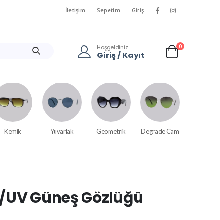
İletişim
Sepetim
Giriş
0
Hoşgeldiniz
Giriş / Kayıt
Kemik
Yuvarlak
Geometrik
Degrade Cam
e/UV Güneş Gözlüğü