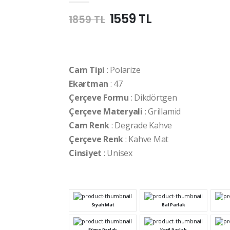
1559 TL
1859 TL
Cam Tipi
: Polarize
Ekartman
: 47
Çerçeve Formu
: Dikdörtgen
Çerçeve Materyali
: Grillamid
Cam Renk
: Degrade Kahve
Çerçeve Renk
: Kahve Mat
Cinsiyet
: Unisex
Siyah Mat
Bal Parlak
Füme Parlak
Yeşil Parlak