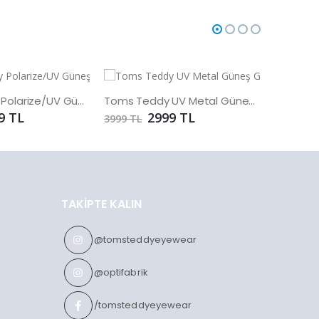
Toms Teddy Polarize/UV Güneş Gözlüğü
Toms Teddy UV Metal Güneş Gözlüğü
9 TL
2999 TL
3999 TL
3789 TL
TAKIPTE KALIN
@tomsteddyeyewear
@optifabrik
/tomsteddyeyewear