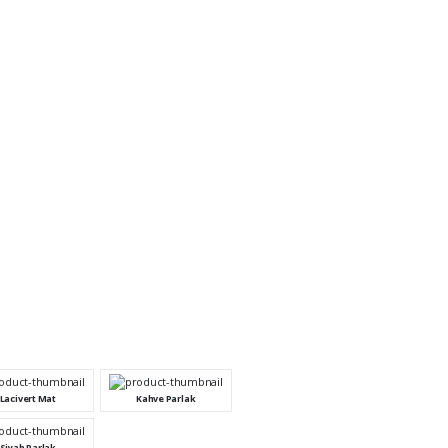
Lacivert Mat
Kahve Parlak
Siyah Parlak