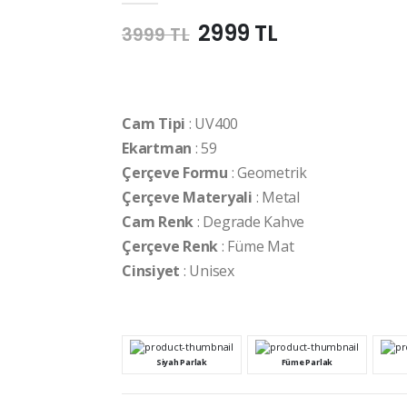
2999 TL
3999 TL
Cam Tipi
: UV400
Ekartman
: 59
Çerçeve Formu
: Geometrik
Çerçeve Materyali
: Metal
Cam Renk
: Degrade Kahve
Çerçeve Renk
: Füme Mat
Cinsiyet
: Unisex
Siyah Parlak
Füme Parlak