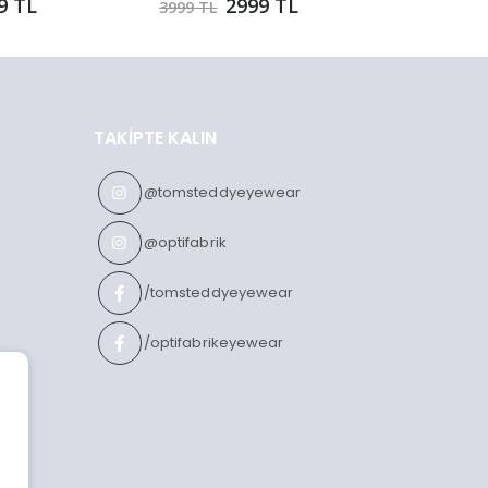
9 TL
2999 TL
3999 TL
3999 TL
TAKIPTE KALIN
@tomsteddyeyewear
@optifabrik
/tomsteddyeyewear
/optifabrikeyewear