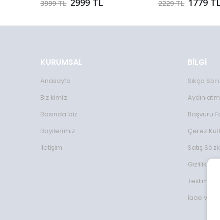
2999 TL
1779 T
3999 TL
2229 TL
KURUMSAL
BİLGİ
Anasayfa
Sıkça Sor
Biz kimiz
Aydınlatm
Basında biz
Başvuru 
Bayilerimiz
Çerez Kul
İletişim
Satış Söz
Gizlilik Koş
Teslimat Bi
İade ve D