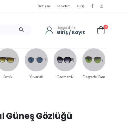
İletişim
Sepetim
Giriş
0
Hoşgeldiniz
Giriş / Kayıt
Kemik
Yuvarlak
Geometrik
Degrade Cam
l Güneş Gözlüğü