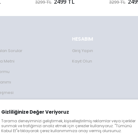
L
2499 TL
249
3299 TL
3299 TL
HESABIM
ulan Sorular
Giriş Yapın
a Metni
Kayıt Olun
Formu
lanımı
leşmesi
ulları
Gizliliğinize Değer Veriyoruz
lgileri
Tarama deneyiminizi geliştirmek, kişiselleştirilmiş reklamlar veya içerikler
eğişim
sunmak ve trafiğimizi analiz etmek için çerezler kullanıyoruz. "Tümünü
Kabul Et"e tıklayarak çerez kullanımımıza onay vermiş olursunuz.