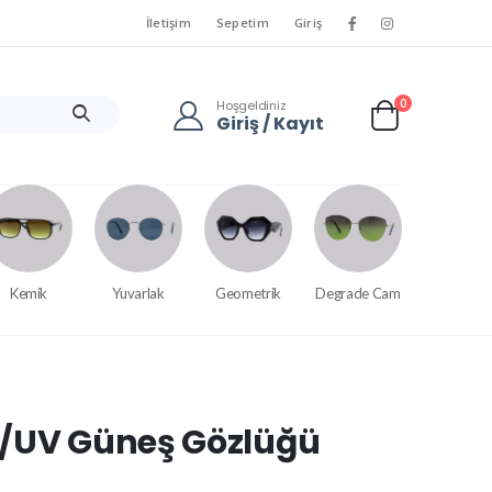
İletişim
Sepetim
Giriş
0
Hoşgeldiniz
Giriş / Kayıt
Kemik
Yuvarlak
Geometrik
Degrade Cam
e/UV Güneş Gözlüğü