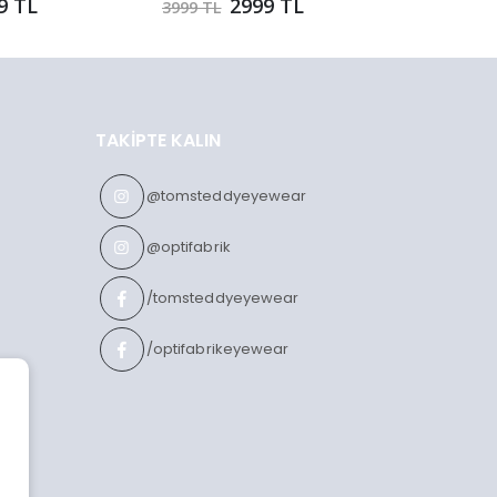
9 TL
2999 TL
3999 TL
3599 TL
TAKIPTE KALIN
@tomsteddyeyewear
@optifabrik
/tomsteddyeyewear
/optifabrikeyewear