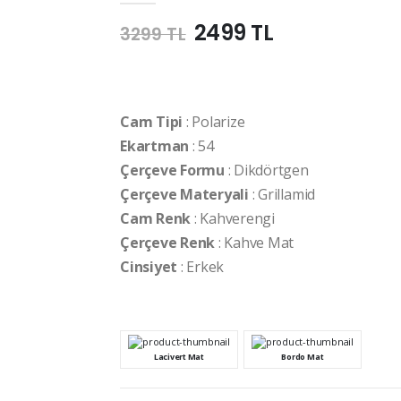
2499 TL
3299 TL
Cam Tipi
: Polarize
Ekartman
: 54
Çerçeve Formu
: Dikdörtgen
Çerçeve Materyali
: Grillamid
Cam Renk
: Kahverengi
Çerçeve Renk
: Kahve Mat
Cinsiyet
: Erkek
Lacivert Mat
Bordo Mat