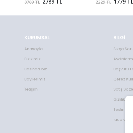
2789 TL
1779 T
3789 TL
2229 TL
KURUMSAL
BİLGİ
Anasayfa
Sıkça Sor
Biz kimiz
Aydınlatm
Basında biz
Başvuru 
Bayilerimiz
Çerez Kul
İletişim
Satış Söz
Gizlilik Koş
Teslimat Bi
İade ve D