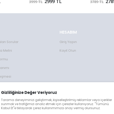
L
2999 TL
278
3999 TL
3789 TL
HESABIM
ulan Sorular
Giriş Yapın
a Metni
Kayıt Olun
Formu
lanımı
leşmesi
ulları
Gizliliğinize Değer Veriyoruz
lgileri
Tarama deneyiminizi geliştirmek, kişiselleştirilmiş reklamlar veya içerikler
eğişim
sunmak ve trafiğimizi analiz etmek için çerezler kullanıyoruz. "Tümünü
Kabul Et"e tıklayarak çerez kullanımımıza onay vermiş olursunuz.